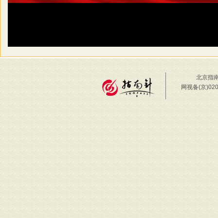
北京指南
网视备(京)02