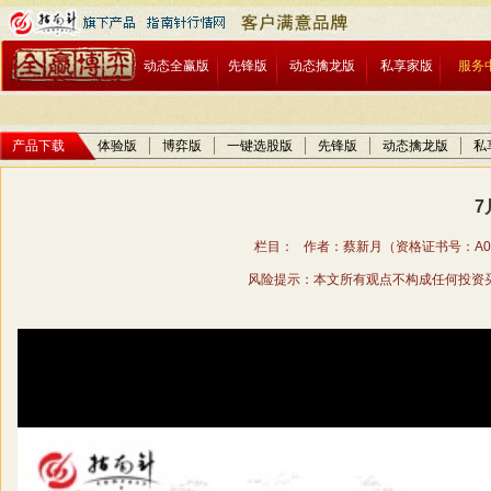
动态全赢版
先锋版
动态擒龙版
私享家版
服务
产品下载
体验版
博弈版
一键选股版
先锋版
动态擒龙版
私
7
栏目： 作者：蔡新月（资格证书号：A01706
风险提示：本文所有观点不构成任何投资