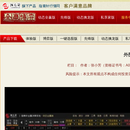
动态全赢版
先锋版
动态擒龙版
私享家版
服务
产品下载
体验版
博弈版
一键选股版
先锋版
动态擒龙版
私
外
栏目： 作者：张小芳（资格证书号：A01706
风险提示：本文所有观点不构成任何投资