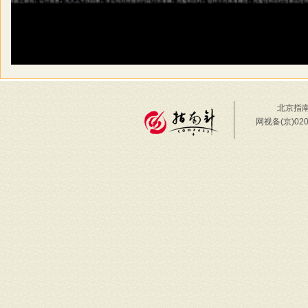
北京指南
网视备(京)02